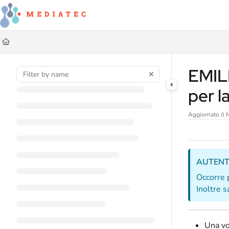
Documentation Index
Fetch the complete documentation index at:
https://faq.mediatec.it/llms.txt
Use this file to discover all available pages before exploring further.
EMIL
per l
Aggiornato il
M
AUTENT
Occorre 
Inoltre 
Una vol