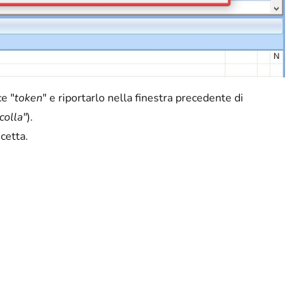
ce "
token
" e riportarlo nella finestra precedente di
colla"
).
icetta.