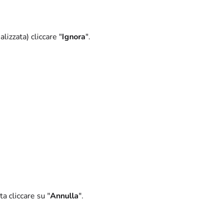
lizzata) cliccare "
Ignora
".
a cliccare su "
Annulla
".