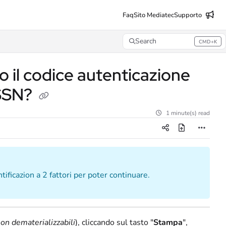
Faq
Sito Mediatec
Supporto
Search
CMD+K
Press CMD+K to open search
il codice autenticazione
 SSN?
1 minute(s) read
tificazion a 2 fattori per poter continuare.
non dematerializzabili
), cliccando sul tasto "
Stampa
",