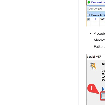
Acced
Medico
Fatto 