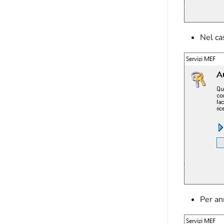
Nel ca
Per an