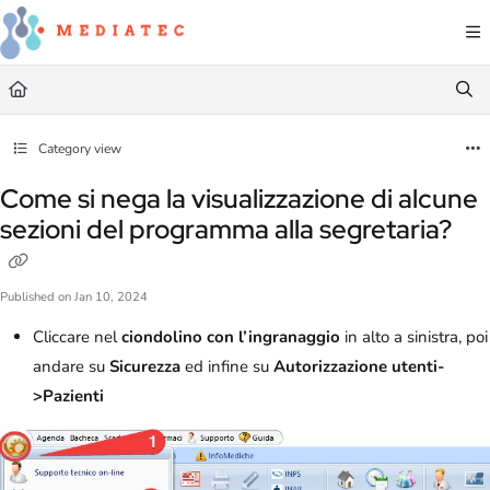
Documentation Index
Fetch the complete documentation index at:
https://faq.mediatec.it/llms.txt
Use this file to discover all available pages before exploring further.
Category view
Come si nega la visualizzazione di alcune
sezioni del programma alla segretaria?
Published on Jan 10, 2024
Cliccare nel
ciondolino con l’ingranaggio
in alto a sinistra, poi
andare su
Sicurezza
ed infine su
Autorizzazione utenti-
>Pazienti